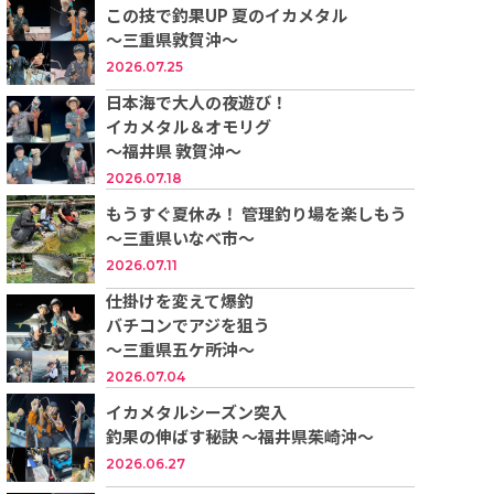
この技で釣果UP 夏のイカメタル
～三重県敦賀沖～
2026.07.25
日本海で大人の夜遊び！
イカメタル＆オモリグ
〜福井県 敦賀沖〜
2026.07.18
もうすぐ夏休み！ 管理釣り場を楽しもう
～三重県いなべ市～
2026.07.11
仕掛けを変えて爆釣
バチコンでアジを狙う
～三重県五ケ所沖～
2026.07.04
イカメタルシーズン突入
釣果の伸ばす秘訣 ～福井県茱崎沖～
2026.06.27