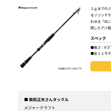
２ｇまでの
るソリッド
わゆる「向
用したアジ
スペック
●長さ：6’3’’
●全１１モ
柴田正夫さんタックル
メジャークラフト