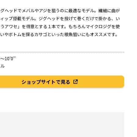
ジグヘッドでメバルやアジを狙うのに最適なモデル。繊細に曲が
ティップ搭載モデル。ジグヘッドを投げて巻くだけで掛かる、い
こうアワセ」を得意とする１本です。もちろんマイクロジグを使
狙いやボトムを探るカサゴといった根魚狙いにもオススメです。
～10’0’’
デル
ショップサイトで見る