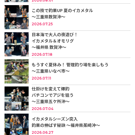
2026.08.01
この技で釣果UP 夏のイカメタル
～三重県敦賀沖～
2026.07.25
日本海で大人の夜遊び！
イカメタル＆オモリグ
〜福井県 敦賀沖〜
2026.07.18
もうすぐ夏休み！ 管理釣り場を楽しもう
～三重県いなべ市～
2026.07.11
仕掛けを変えて爆釣
バチコンでアジを狙う
～三重県五ケ所沖～
2026.07.04
イカメタルシーズン突入
釣果の伸ばす秘訣 ～福井県茱崎沖～
2026.06.27