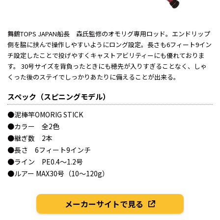
舞鶴TOPS JAPAN船長 森氏監修のオモリグ専用ロッド。エンドリップ
側を脇に挟んで操作しやすいようにロング設定。長さも6フィート9イン
チ設定したことで投げやすくキャストアビリティーにも優れておりま
す。 30号サイズを背負ったときにも穂先が入りすぎることなく、しゃ
くった後のステイでしっかりあたりに備えることが出来る。
スペック（スピニングモデル）
●泥棒竿OMORIG STICK
●カラー 全2色
●継ぎ数 2本
●長さ 6フィート9インチ
●ライン PE0.4～1.2号
●ルアー MAX30号（10～120g）
メーカーサイトで見る