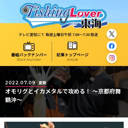
テレビ愛知にて 毎週土曜日午前 7:00～7:30 放送
番組バックナンバー
記事トップページ
Back Number
Article
更新
2022.07.09
オモリグとイカメタルで攻める！ ～京都府舞
鶴沖～