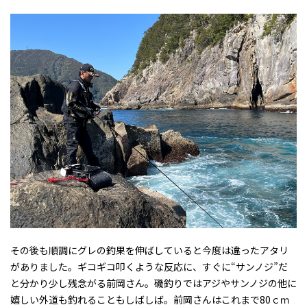
その後も順調にグレの釣果を伸ばしていると今度は違ったアタリ
がありました。ギコギコ叩くような反応に、すぐに“サンノジ”だ
と分かり少し残念がる前岡さん。磯釣りではアジやサンノジの他に
嬉しい外道も釣れることもしばしば。前岡さんはこれまで80ｃｍ