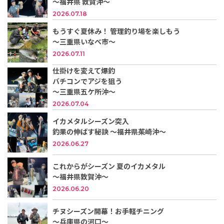
〜福井県 敦賀沖〜
2026.07.18
もうすぐ夏休み！ 管理釣り場を楽しもう
～三重県いなべ市～
2026.07.11
仕掛けを変えて爆釣
バチコンでアジを狙う
～三重県五ケ所沖～
2026.07.04
イカメタルシーズン突入
釣果の伸ばす秘訣 ～福井県茱崎沖～
2026.06.27
これからがシーズン 夏のイカメタル
～福井県敦賀沖～
2026.06.20
チヌシーズン開幕！お手軽チニング
～兵庫県の河口～