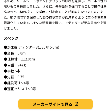
るため、リールシートやエンドグリップの形状を見直し、ホールド性の
高いものを採用しました。さらに、先短設計を採用することで操作性を
高めつつ、胴のパワーを瞬時に引き出すことが可能になりました。ま
た、釣り場で竿を保持した際の持ち重りが低減するように重心の位置を
最適化しています。様々な新要素を纏い、アテンダーが更なる進化を遂
げました。
スペック
●がま磯 アテンダー3(1.25号 5.0m)
●全長 5.0ｍ
●仕舞寸 112.0cm
●自重 247g
●継数 5本
●先径 0.75
●錘負荷 1～4号
●適正ハリス 1～3号
メーカーサイトで見る