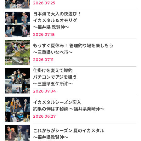
2026.07.25
日本海で大人の夜遊び！
イカメタル＆オモリグ
〜福井県 敦賀沖〜
2026.07.18
もうすぐ夏休み！ 管理釣り場を楽しもう
～三重県いなべ市～
2026.07.11
仕掛けを変えて爆釣
バチコンでアジを狙う
～三重県五ケ所沖～
2026.07.04
イカメタルシーズン突入
釣果の伸ばす秘訣 ～福井県茱崎沖～
2026.06.27
これからがシーズン 夏のイカメタル
～福井県敦賀沖～