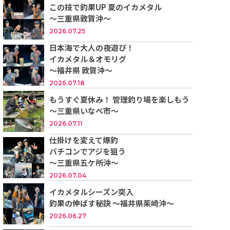
この技で釣果UP 夏のイカメタル
～三重県敦賀沖～
2026.07.25
日本海で大人の夜遊び！
イカメタル＆オモリグ
〜福井県 敦賀沖〜
2026.07.18
もうすぐ夏休み！ 管理釣り場を楽しもう
～三重県いなべ市～
2026.07.11
仕掛けを変えて爆釣
バチコンでアジを狙う
～三重県五ケ所沖～
2026.07.04
イカメタルシーズン突入
釣果の伸ばす秘訣 ～福井県茱崎沖～
2026.06.27