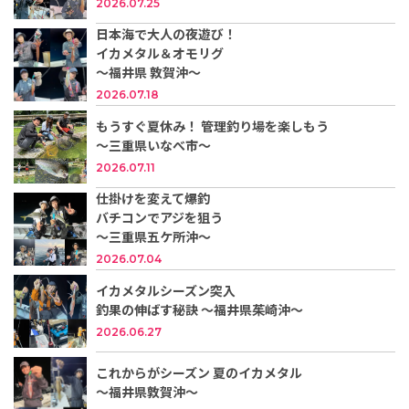
2026.07.25
日本海で大人の夜遊び！
イカメタル＆オモリグ
〜福井県 敦賀沖〜
2026.07.18
もうすぐ夏休み！ 管理釣り場を楽しもう
～三重県いなべ市～
2026.07.11
仕掛けを変えて爆釣
バチコンでアジを狙う
～三重県五ケ所沖～
2026.07.04
イカメタルシーズン突入
釣果の伸ばす秘訣 ～福井県茱崎沖～
2026.06.27
これからがシーズン 夏のイカメタル
～福井県敦賀沖～