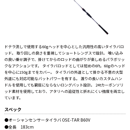
ドテラ流しで使用する60gヘッドを中心とした汎用性の高いタイラバロ
ッド。 取り回しの良さを重視してショートレングスで設計。 喰い込み
の良い乗せ調子で、掛けてからのロッドの曲がりが楽しめるパラボリッ
クなアクションです。 タイラバロッドとしては短めの6ft。60gのヘッド
を中心に150gまでをカバー。 タイラバの外道として掛かる不意の大型
外道にも対応可能なバットパワーを有する。 渡りの長いカスタムハン
ドルを使用しても窮屈にならないロングバット設計。 24tカーボンソリ
ッド素材を使用しており、アタリへの追従性と折れにくい強度を両立し
ています。
スペック
●オーシャンセンサータイラバ OSE-TAR B60V
●全長 183cm