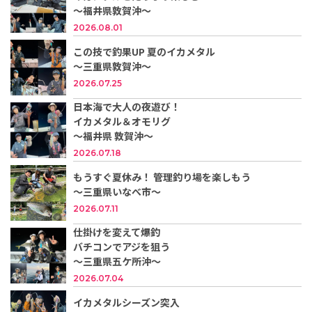
～福井県敦賀沖～
2026.08.01
この技で釣果UP 夏のイカメタル
～三重県敦賀沖～
2026.07.25
日本海で大人の夜遊び！
イカメタル＆オモリグ
〜福井県 敦賀沖〜
2026.07.18
もうすぐ夏休み！ 管理釣り場を楽しもう
～三重県いなべ市～
2026.07.11
仕掛けを変えて爆釣
バチコンでアジを狙う
～三重県五ケ所沖～
2026.07.04
イカメタルシーズン突入