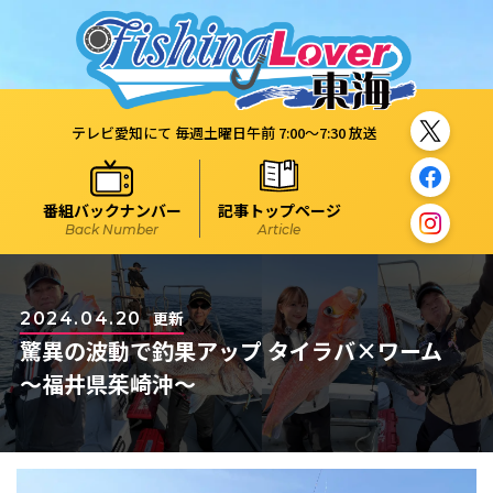
テレビ愛知にて 毎週土曜日午前 7:00～7:30 放送
番組バックナンバー
記事トップページ
Back Number
Article
更新
2024.04.20
驚異の波動で釣果アップ タイラバ×ワーム
～福井県茱崎沖～