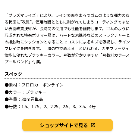
「プラズマライズ」により、ライン表面をまるでゴムのような弾力のあ
る状態に”改質”。使用時間とともに剥がれてしまうコーティングではな
い表面改質技術が、長時間の使用でも性能を維持します。ゴムのように
形成された特殊ポリマー層は、ハードな岩礁帯などのストラクチャーと
の接触時にクッションとなることでコスレによるキズを吸収し、ライン
ブレイクを防ぎます。「海の中で消える」といわれる、カモフラージュ
性能に優れたブラッキーカラー。号数が分かりやすい「号数別カラース
プールバンド」付属。
スペック
●素材：フロロカーボンライン
●カラー：ブラッキー
●巻量：30m巻単品
●号数：1.5、1.75、2、2.25、2.5、3、3.5、4号
ショップサイトで見る