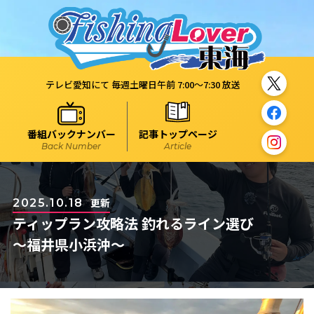
テレビ愛知にて 毎週土曜日午前 7:00～7:30 放送
番組バックナンバー
記事トップページ
Back Number
Article
更新
2025.10.18
ティップラン攻略法 釣れるライン選び
～福井県小浜沖～